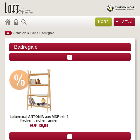
KORB
MENÜ
Schlafen & Bad
/
Badregale
Badregale
1
Leiterregal ANTONIA aus MDF mit 4
Fächern, eichenfurnier
EUR 39,99
1