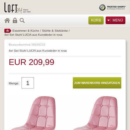
KORB
MENÜ
Esszimmer & Küche
/
Stühle & Sitzbänke
/
4er Set Stuhl LUCIA aus Kunstleder in rosa
Bestandseinheit 58930232
4er Set Stuhl LUCIA aus Kunstleder in rosa
EUR 209,99
Menge: