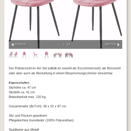
ZURÜCK
1
6
WEITER
Der Polsterstuhl im 4er-Set
ist sowohl als Esszimmerstuhl, als Bürostuhl
LUCIA
oder aber auch als Bestuhlung in einem Besprechungszimmer einsetzbar.
Eigenschaften
Sitzhöhe ca. 47 cm
Sitztiefe ca. 41 cm
Belastbarkeit max. 120 kg
Gesamtmaße (BxTxH): 45 x 52 x 87 cm
Sitz und Rücken gepolstert
Pflegeleichtes Kunstleder (100% Polyurethan)
Stuhlbeine aus Metall