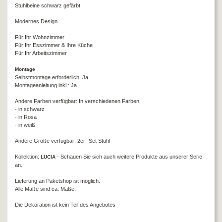
Stuhlbeine schwarz gefärbt
Modernes Design
Für Ihr Wohnzimmer
Für Ihr Esszimmer & Ihre Küche
Für Ihr Arbeitszimmer
Montage
Selbstmontage erforderlich: Ja
Montageanleitung inkl.: Ja
Andere Farben verfügbar: In verschiedenen Farben
- in schwarz
- in Rosa
- in weiß
Andere Größe verfügbar: 2er- Set Stuhl
Kollektion:
- Schauen Sie sich auch weitere Produkte aus unserer Serie
LUCIA
an.
Lieferung an Paketshop ist möglich.
Alle Maße sind ca. Maße.
Die Dekoration ist kein Teil des Angebotes