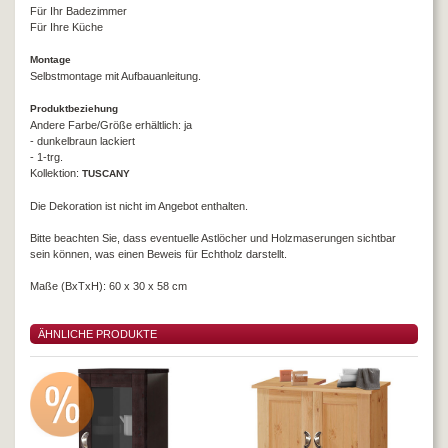
Für Ihr Badezimmer
Für Ihre Küche
Montage
Selbstmontage mit Aufbauanleitung.
Produktbeziehung
Andere Farbe/Größe erhältlich: ja
- dunkelbraun lackiert
- 1-trg.
Kollektion:
TUSCANY
Die Dekoration ist nicht im Angebot enthalten.
Bitte beachten Sie, dass eventuelle Astlöcher und Holzmaserungen sichtbar
sein können, was einen Beweis für Echtholz darstellt.
Maße (BxTxH): 60 x 30 x 58 cm
ÄHNLICHE PRODUKTE