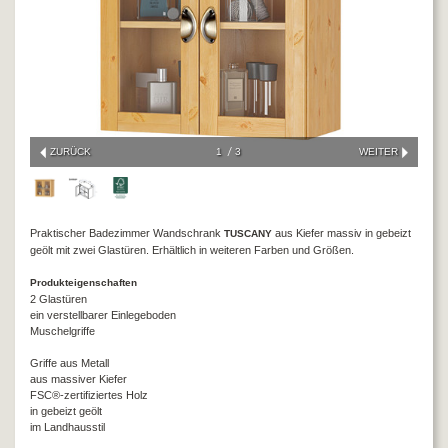
ZURÜCK
1
3
WEITER
Praktischer Badezimmer Wandschrank
aus Kiefer massiv in gebeizt
TUSCANY
geölt mit zwei Glastüren. Erhältlich in weiteren Farben und Größen.
Produkteigenschaften
2 Glastüren
ein verstellbarer Einlegeboden
Muschelgriffe
Griffe aus Metall
aus massiver Kiefer
FSC®-zertifiziertes Holz
in gebeizt geölt
im Landhausstil