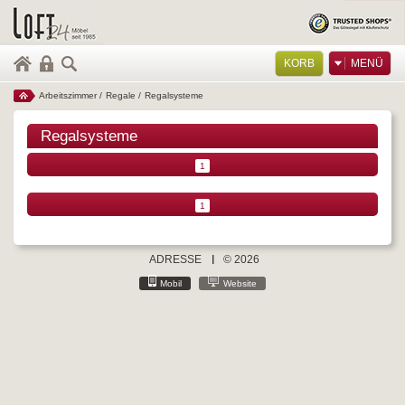
KORB
MENÜ
Arbeitszimmer
/
Regale
/
Regalsysteme
Regalsysteme
1
1
ADRESSE
© 2026
Mobil
Website